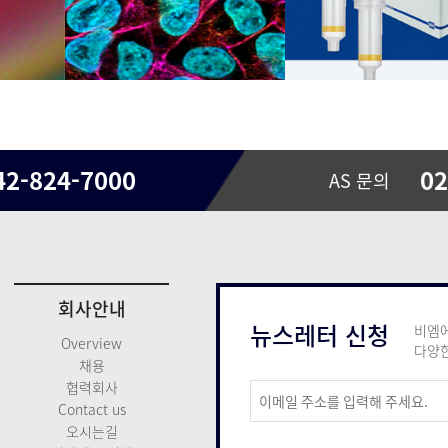
42-824-7000
02
AS 문의
회사안내
뉴스레터 신청
비엠에
Overview
다양한
채용
협력회사
Contact us
오시는길