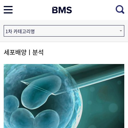
1차 카테고리명
세포배양ㅣ분석