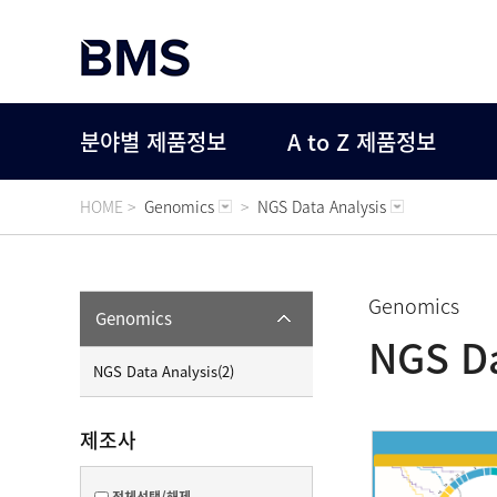
분야별 제품정보
A to Z 제품정보
HOME >
Genomics
>
NGS Data Analysis
Genomics
Genomics
NGS Da
NGS Data Analysis(2)
제조사