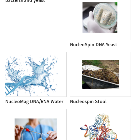
bacteria and yeast
NucleoSpin DNA Yeast
NucleoMag DNA/RNA Water
Nucleospin Stool