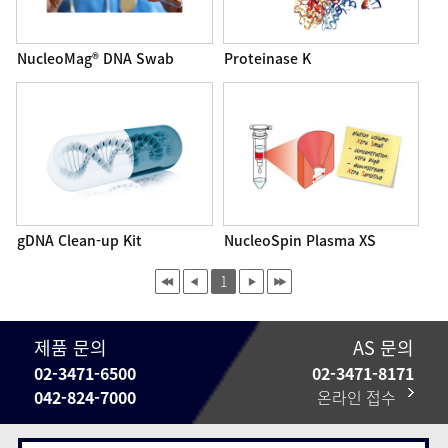
NucleoMag® DNA Swab
Proteinase K
gDNA Clean-up Kit
NucleoSpin Plasma XS
1
제품 문의
AS 문의
02-3471-6500
02-3471-8171
042-824-7000
온라인 접수